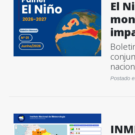
El N
moni
impa
Boleti
conju
naciona
Postado e
INME