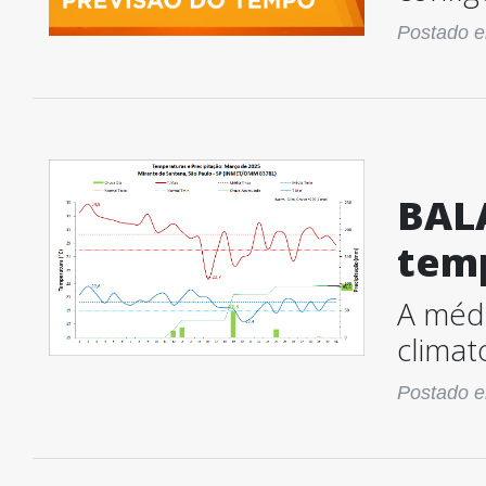
Postado e
BALA
tem
A médi
climat
Postado e