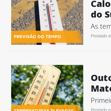
Calo
do S
As tem
Postado e
Out
Mato
Primei
Postado e