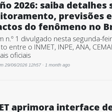
iño 2026: saiba detalhes 
toramento, previsões e 
ctos do fenômeno no Br
m n.º 1 divulgado nesta segunda-feir
nto entre o INMET, INPE, ANA, CEM
is oficiais
m 29/06/2026 12h57 ·
1 month ago
T aprimora interface de