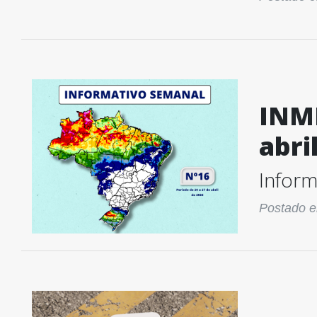
INME
abri
Inform
Postado e