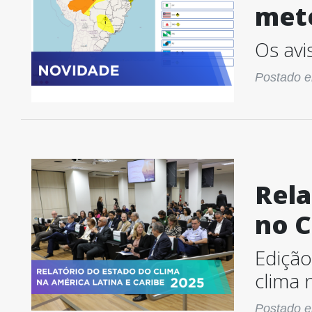
met
Os avi
Postado e
Rela
no C
Edição
clima 
Postado e