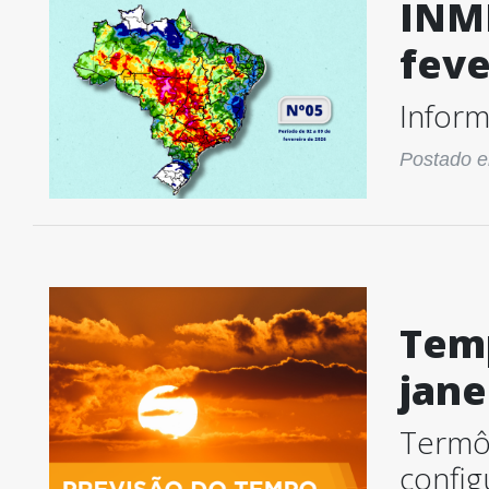
INME
feve
Inform
Postado e
Tem
jane
Termô
config