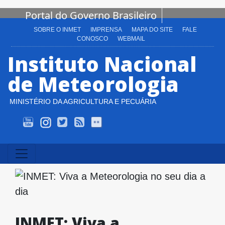
Portal do Governo Brasileiro
SOBRE O INMET
IMPRENSA
MAPA DO SITE
FALE
CONOSCO
WEBMAIL
Instituto Nacional
de Meteorologia
MINISTÉRIO DA AGRICULTURA E PECUÁRIA
INMET TV
Instagram
Twitter
Alert-AS RSS
Flickr
INMET: Viva a