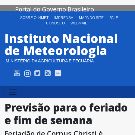
Portal do Governo Brasileiro
SOBRE O INMET
IMPRENSA
MAPA DO SITE
FALE
CONOSCO
WEBMAIL
Instituto Nacional
de Meteorologia
MINISTÉRIO DA AGRICULTURA E PECUÁRIA
INMET TV
Instagram
Twitter
Alert-AS RSS
Flickr
Previsão para o feriado
e fim de semana
Feriadão de Corpus Christi é