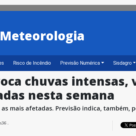
e Meteorologia
es
Risco de Incêndio
Previsão Numérica
Sisdagro
voca chuvas intensas, 
adas nesta semana
o as mais afetadas. Previsão indica, também, p
h36 .