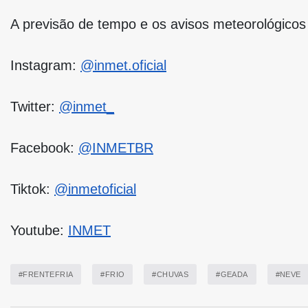
A previsão de tempo e os avisos meteorológicos 
Instagram:
@inmet.oficial
Twitter:
@inmet_
Facebook:
@INMETBR
Tiktok:
@inmetoficial
Youtube:
INMET
#FRENTEFRIA
#FRIO
#CHUVAS
#GEADA
#NEVE