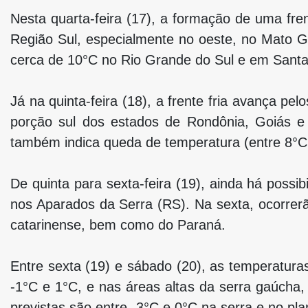
Nesta quarta-feira (17), a formação de uma fren
Região Sul, especialmente no oeste, no Mato Gr
cerca de 10°C no Rio Grande do Sul e em Santa 
Já na quinta-feira (18), a frente fria avança 
porção sul dos estados de Rondônia, Goiás e 
também indica queda de temperatura (entre 8°C
De quinta para sexta-feira (19), ainda há possi
nos Aparados da Serra (RS). Na sexta, ocorrer
catarinense, bem como do Paraná.
Entre sexta (19) e sábado (20), as temperaturas
-1°C e 1°C, e nas áreas altas da serra gaúcha,
previstas são entre -3°C e 0°C na serra e no plan