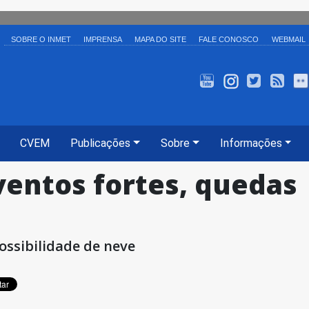
SOBRE O INMET
IMPRENSA
MAPA DO SITE
FALE CONOSCO
WEBMAIL
INMET TV
Instagram
Twitter
Ale
CVEM
Publicações
Sobre
Informações
ventos fortes, quedas
ossibilidade de neve