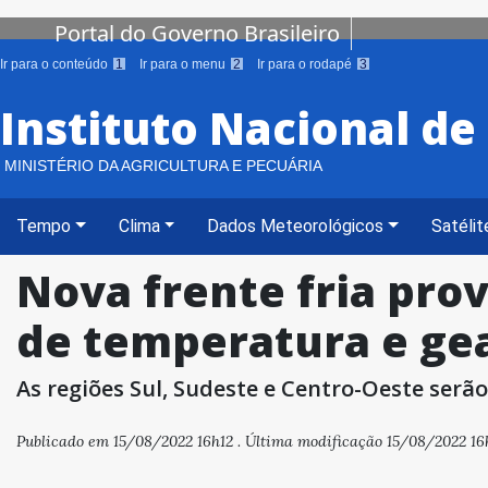
Portal do Governo Brasileiro
Ir para o conteúdo
1
Ir para o menu
2
Ir para o rodapé
3
Instituto Nacional d
MINISTÉRIO DA AGRICULTURA E PECUÁRIA
Tempo
Clima
Dados Meteorológicos
Satélit
Nova frente fria pro
de temperatura e ge
As regiões Sul, Sudeste e Centro-Oeste serã
Publicado em 15/08/2022 16h12 . Última modificação 15/08/2022 16