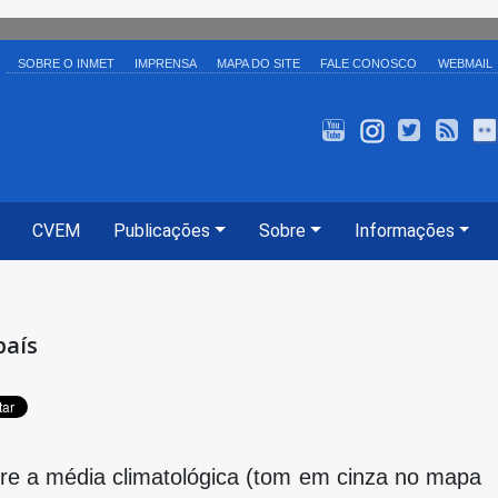
SOBRE O INMET
IMPRENSA
MAPA DO SITE
FALE CONOSCO
WEBMAIL
INMET TV
Instagram
Twitter
Ale
CVEM
Publicações
Sobre
Informações
país
ntre a média climatológica (tom em cinza no mapa