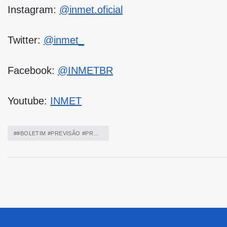
Instagram:
@inmet.oficial
Twitter:
@inmet_
Facebook:
@INMETBR
Youtube:
INMET
##BOLETIM #PREVISÃO #PROGNÓSTICO #FEVEREIRO #CHUVA #CALOR #TEMPO #CLIMA #INMET