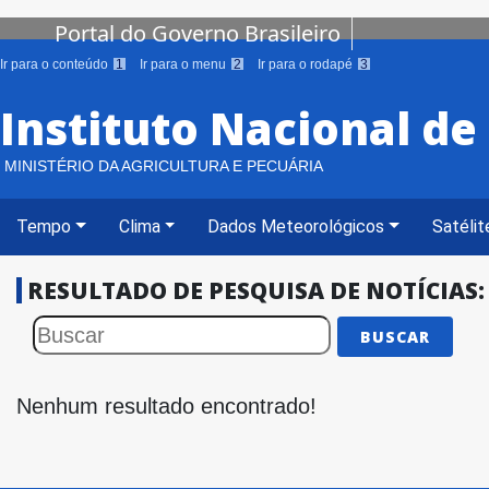
Portal do Governo Brasileiro
Ir para o conteúdo
1
Ir para o menu
2
Ir para o rodapé
3
Instituto Nacional d
MINISTÉRIO DA AGRICULTURA E PECUÁRIA
Tempo
Clima
Dados Meteorológicos
Satélit
RESULTADO DE PESQUISA DE NOTÍCIAS:
BUSCAR
Nenhum resultado encontrado!