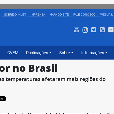
SOBRE O INMET
IMPRENSA
MAPA DO SITE
FALE CONOSCO
WEBMAIL
INMET TV
Instagram
Twitter
Ale
CVEM
Publicações
Sobre
Informações
or no Brasil
ixas temperaturas afetaram mais regiões do