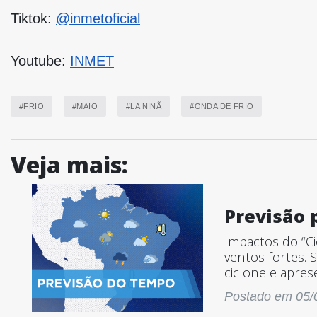
Tiktok:
@inmetoficial
Youtube:
INMET
#FRIO
#MAIO
#LA NINÃ
#ONDA DE FRIO
Veja mais:
Previsão p
Impactos do “Ci
ventos fortes. 
ciclone e apre
Postado em 05/