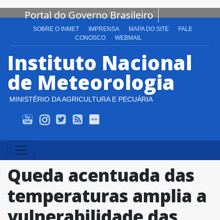
Portal do Governo Brasileiro
SOBRE O INMET
IMPRENSA
MAPA DO SITE
FALE
CONOSCO
WEBMAIL
Instituto Nacional
de Meteorologia
MINISTÉRIO DA AGRICULTURA E PECUÁRIA
INMET TV
Instagram
Twitter
Alert-AS RSS
Flickr
Queda acentuada das
temperaturas amplia a
vulnerabilidade das